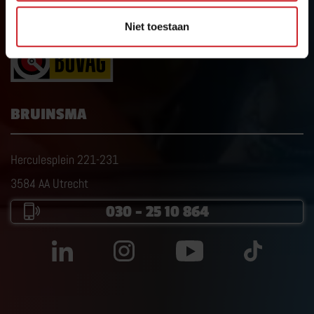
CAMPER RIJBEWIJS
Niet toestaan
RIJBEWIJS C1
RIJVAARDIGHEIDSTRAINING
CAMPERRIJBEWIJS NKC
BRUINSMA
MEER OVER CAMPER RIJBEWIJS
Herculesplein 221-231
3584 AA Utrecht
030 – 25 10 864
TRANSPORT RIJBEWIJS
TRANSPORTOPLEIDINGEN
CHAUFFEUR WORDEN
C1 BEROEPSMATIG