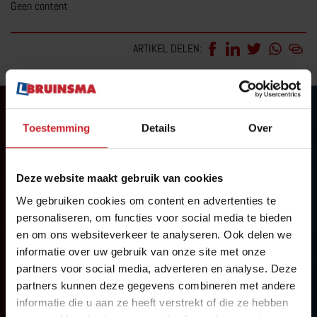
Geen content
AANHANGER RIJBEWIJS
ARTIKEL DELEN:
ZAKELIJK
PARTICULIER
BOVAG CARAVANTRAINING
MEER OVER AANHANGER RIJBEWIJS
BRUINSMA RIJOPLEIDINGEN
Toestemming
Details
Over
Auto Rijbewijs
Deze website maakt gebruik van cookies
Scooter Rijbewijs
We gebruiken cookies om content en advertenties te
personaliseren, om functies voor social media te bieden
Motor Rijbewijs
RIJTRAININGEN
en om ons websiteverkeer te analyseren. Ook delen we
Aanhanger Rijbewijs
informatie over uw gebruik van onze site met onze
E-BESTELAUTO RIJVAARDIGHEIDSTRAINING
partners voor social media, adverteren en analyse. Deze
Camper Rijbewijs
VOORGEZETTE RIJOPLEIDING MOTOR VRO
partners kunnen deze gegevens combineren met andere
Transport Rijbewijs
informatie die u aan ze heeft verstrekt of die ze hebben
E-BIKE TRAINING