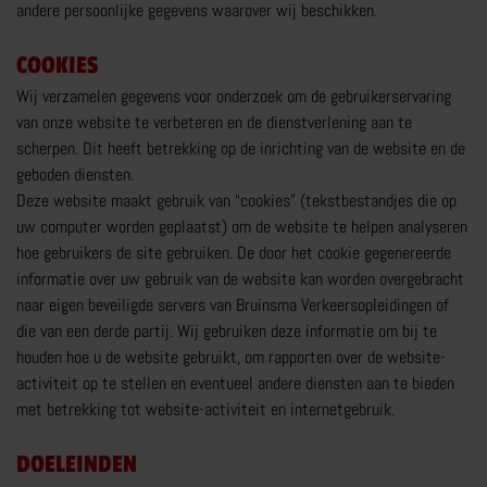
andere persoonlijke gegevens waarover wij beschikken.
CAMPER RIJBEWIJS
COOKIES
RIJBEWIJS C1
Wij verzamelen gegevens voor onderzoek om de gebruikerservaring
RIJVAARDIGHEIDSTRAINING
van onze website te verbeteren en de dienstverlening aan te
CAMPERRIJBEWIJS NKC
scherpen. Dit heeft betrekking op de inrichting van de website en de
geboden diensten.
MEER OVER CAMPER RIJBEWIJS
Deze website maakt gebruik van “cookies” (tekstbestandjes die op
uw computer worden geplaatst) om de website te helpen analyseren
hoe gebruikers de site gebruiken. De door het cookie gegenereerde
informatie over uw gebruik van de website kan worden overgebracht
naar eigen beveiligde servers van Bruinsma Verkeersopleidingen of
die van een derde partij. Wij gebruiken deze informatie om bij te
TRANSPORT RIJBEWIJS
houden hoe u de website gebruikt, om rapporten over de website-
activiteit op te stellen en eventueel andere diensten aan te bieden
TRANSPORTOPLEIDINGEN
met betrekking tot website-activiteit en internetgebruik.
CHAUFFEUR WORDEN
DOELEINDEN
C1 BEROEPSMATIG