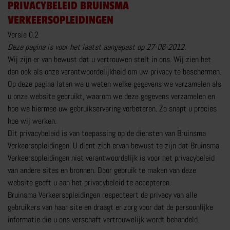
PRIVACYBELEID BRUINSMA
AANHANGER RIJBEWIJS
VERKEERSOPLEIDINGEN
Versie 0.2
ZAKELIJK
Deze pagina is voor het laatst aangepast op 27-06-2012.
PARTICULIER
Wij zijn er van bewust dat u vertrouwen stelt in ons. Wij zien het
BOVAG CARAVANTRAINING
dan ook als onze verantwoordelijkheid om uw privacy te beschermen.
Op deze pagina laten we u weten welke gegevens we verzamelen als
MEER OVER AANHANGER RIJBEWIJS
u onze website gebruikt, waarom we deze gegevens verzamelen en
hoe we hiermee uw gebruikservaring verbeteren. Zo snapt u precies
hoe wij werken.
Dit privacybeleid is van toepassing op de diensten van Bruinsma
Verkeersopleidingen. U dient zich ervan bewust te zijn dat Bruinsma
Verkeersopleidingen niet verantwoordelijk is voor het privacybeleid
RIJTRAININGEN
van andere sites en bronnen. Door gebruik te maken van deze
website geeft u aan het privacybeleid te accepteren.
E-BESTELAUTO RIJVAARDIGHEIDSTRAINING
Bruinsma Verkeersopleidingen respecteert de privacy van alle
VOORGEZETTE RIJOPLEIDING MOTOR VRO
gebruikers van haar site en draagt er zorg voor dat de persoonlijke
informatie die u ons verschaft vertrouwelijk wordt behandeld.
E-BIKE TRAINING