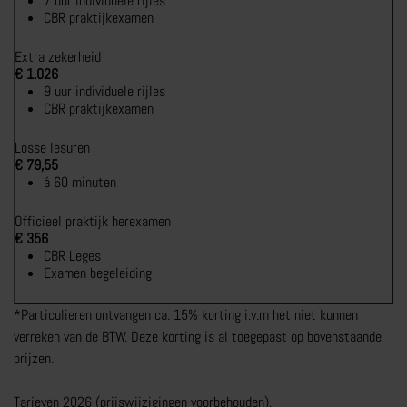
7 uur individuele rijles
CBR praktijkexamen
CAMPER RIJBEWIJS
Extra zekerheid
RIJBEWIJS C1
€ 1.026
9 uur individuele rijles
RIJVAARDIGHEIDSTRAINING
CBR praktijkexamen
CAMPERRIJBEWIJS NKC
Losse lesuren
MEER OVER CAMPER RIJBEWIJS
€ 79,55
á 60 minuten
Officieel praktijk herexamen
€ 356
CBR Leges
Examen begeleiding
TRANSPORT RIJBEWIJS
*Particulieren ontvangen ca. 15% korting i.v.m het niet kunnen
TRANSPORTOPLEIDINGEN
verreken van de BTW. Deze korting is al toegepast op bovenstaande
prijzen.
CHAUFFEUR WORDEN
C1 BEROEPSMATIG
Tarieven 2026 (prijswijzigingen voorbehouden).