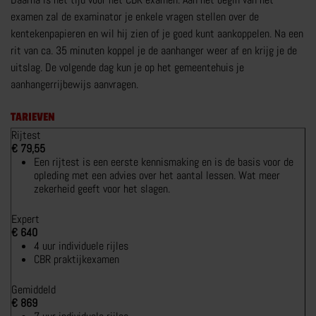
examen zal de examinator je enkele vragen stellen over de
MEER RIJTRAININGEN
kentekenpapieren en wil hij zien of je goed kunt aankoppelen. Na een
rit van ca. 35 minuten koppel je de aanhanger weer af en krijg je de
uitslag. De volgende dag kun je op het gemeentehuis je
aanhangerrijbewijs aanvragen.
TARIEVEN
MOTORRIJBEWIJS
Rijtest
€ 79,55
TRY THE BIKE
Een rijtest is een eerste kennismaking en is de basis voor de
opleding met een advies over het aantal lessen. Wat meer
VOERTUIGBEHEERSING
zekerheid geeft voor het slagen.
VERKEERSDEELNEMING
Expert
MEER OVER MOTORRIJBEWIJS
€ 640
4 uur individuele rijles
CBR praktijkexamen
Gemiddeld
€ 869