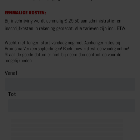
MEER OVER TRANSPORT RIJBEWIJS
EENMALIGE KOSTEN:
Bij inschrijving wordt eenmalig € 29,50 aan administratie- en
inschrijfkosten in rekening gebracht. Alle tarieven zijn incl. BTW.
WERKEN BIJ BRUINSMA
Wacht niet langer, start vandaag nog met Aanhanger rijles bij
Bruinsma Verkeersopleidingen! Boek jouw rijtest eenvoudig online!
OVER BRUINSMA
Staat de goede datum er niet bij neem dan contact op voor de
BRUINSMA RIJOPLEIDINGEN
mogelijkheden.
Vanaf
REVIEWS
ZOEKEN
Tot
CONTACT
CONTACT