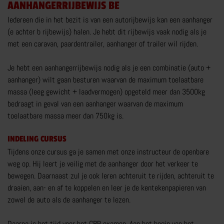
AANHANGERRIJBEWIJS BE
AANHANGER RIJBEWIJS
Iedereen die in het bezit is van een autorijbewijs kan een aanhanger
(e achter b rijbewijs) halen. Je hebt dit rijbewijs vaak nodig als je
ZAKELIJK
met een caravan, paardentrailer, aanhanger of trailer wil rijden.
PARTICULIER
Je hebt een aanhangerrijbewijs nodig als je een combinatie (auto +
BOVAG CARAVANTRAINING
aanhanger) wilt gaan besturen waarvan de maximum toelaatbare
MEER OVER AANHANGER RIJBEWIJS
massa (leeg gewicht + laadvermogen) opgeteld meer dan 3500kg
bedraagt in geval van een aanhanger waarvan de maximum
toelaatbare massa meer dan 750kg is.
INDELING CURSUS
Tijdens onze cursus ga je samen met onze instructeur de openbare
weg op. Hij leert je veilig met de aanhanger door het verkeer te
RIJTRAININGEN
bewegen. Daarnaast zul je ook leren achteruit te rijden, achteruit te
E-BESTELAUTO RIJVAARDIGHEIDSTRAINING
draaien, aan- en af te koppelen en leer je de kentekenpapieren van
zowel de auto als de aanhanger te lezen.
VOORGEZETTE RIJOPLEIDING MOTOR VRO
E-BIKE TRAINING
Daarna is het tijd voor het CBR examen. Aan het begin van het