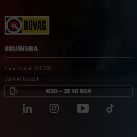
BRUINSMA
Herculesplein 221-231
3584 AA Utrecht
030 – 25 10 864