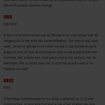
aan de B-junioren. Groeten, George
CAMPER RIJBEWIJS
IRIS
RIJBEWIJS C1
Hey hallo!
RIJVAARDIGHEIDSTRAINING
CAMPERRIJBEWIJS NKC
Ik ben Iris en werk nu een jaar bij Bruinsma als instructeur voor de
categorie B. Ik ben echt een zomerliefhebber. Zon-zee-strand, mooi
MEER OVER CAMPER RIJBEWIJS
weer…ik ben er gek op! In m’n vrije tijd doe ik aan korfbal en ga ik
graag uit eten of naar de bioscoop en loop ik ook graag buiten met
m’n hond. Het leukste aan rijles geven vind ik het contact met de
leerlingen. Het is cliché maar het is echt het leukste wat er is!
Hopelijk tot snel!
TRANSPORT RIJBEWIJS
KEES
TRANSPORTOPLEIDINGEN
Hallo,
CHAUFFEUR WORDEN
Ik ben Kees: voetbalsupporter pur sang, wielrenner en al 23 jaar
C1 BEROEPSMATIG
rijinstructeur. In mijn vrije tijd vind je me in het stadion van mijn