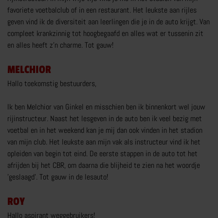
favoriete voetbalclub of in een restaurant. Het leukste aan rijles
MEER OVER TRANSPORT RIJBEWIJS
geven vind ik de diversiteit aan leerlingen die je in de auto krijgt. Van
compleet krankzinnig tot hoogbegaafd en alles wat er tussenin zit
en alles heeft z’n charme. Tot gauw!
WERKEN BIJ BRUINSMA
MELCHIOR
OVER BRUINSMA
Hallo toekomstig bestuurders,
BRUINSMA RIJOPLEIDINGEN
Ik ben Melchior van Ginkel en misschien ben ik binnenkort wel jouw
rijinstructeur. Naast het lesgeven in de auto ben ik veel bezig met
REVIEWS
voetbal en in het weekend kan je mij dan ook vinden in het stadion
ZOEKEN
van mijn club. Het leukste aan mijn vak als instructeur vind ik het
opleiden van begin tot eind. De eerste stappen in de auto tot het
CONTACT
afrijden bij het CBR, om daarna die blijheid te zien na het woordje
'geslaagd'. Tot gauw in de lesauto!
CONTACT
ROY
Hallo aspirant weggebruikers!