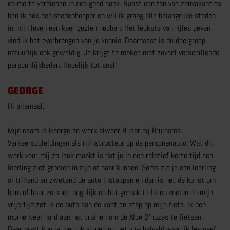
en me te verdiepen in een goed boek. Naast een fan van zonvakanties
MEER RIJTRAININGEN
ben ik ook een stedenhopper en wil ik graag alle belangrijke steden
in mijn leven een keer gezien hebben. Het leukste van rijles geven
vind ik het overbrengen van je kennis. Daarnaast is de doelgroep
natuurlijk ook geweldig. Je krijgt te maken met zoveel verschillende
persoonlijkheden. Hopelijk tot snel!
GEORGE
MOTORRIJBEWIJS
Hi allemaal,
TRY THE BIKE
VOERTUIGBEHEERSING
Mijn naam is George en werk alweer 8 jaar bij Bruinsma
Verkeersopleidingen als rijinstructeur op de personenauto. Wat dit
VERKEERSDEELNEMING
werk voor mij zo leuk maakt is dat je in een relatief korte tijd een
MEER OVER MOTORRIJBEWIJS
leerling ziet groeien in zijn of haar kunnen. Soms zie je een leerling
al trillend en zwetend de auto instappen en dan is het de kunst om
hem of haar zo snel mogelijk op het gemak te laten voelen. In mijn
vrije tijd zet ik de auto aan de kant en stap op mijn fiets. Ik ben
momenteel hard aan het trainen om de Alpe D’huzes te fietsen.
Daarnaast kun je me ook vinden op het voetbalveld waar ik les geef