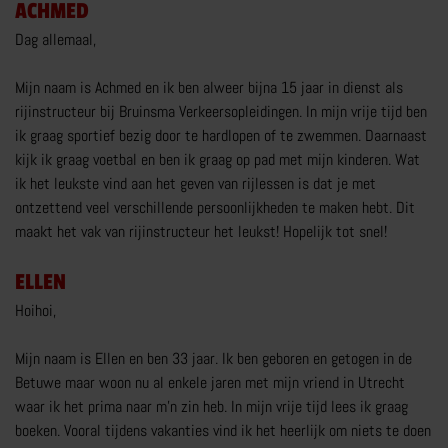
ACHMED
AANHANGER RIJBEWIJS
Dag allemaal,
ZAKELIJK
Mijn naam is Achmed en ik ben alweer bijna 15 jaar in dienst als
PARTICULIER
rijinstructeur bij Bruinsma Verkeersopleidingen. In mijn vrije tijd ben
ik graag sportief bezig door te hardlopen of te zwemmen. Daarnaast
BOVAG CARAVANTRAINING
kijk ik graag voetbal en ben ik graag op pad met mijn kinderen. Wat
MEER OVER AANHANGER RIJBEWIJS
ik het leukste vind aan het geven van rijlessen is dat je met
ontzettend veel verschillende persoonlijkheden te maken hebt. Dit
maakt het vak van rijinstructeur het leukst! Hopelijk tot snel!
ELLEN
Hoihoi,
RIJTRAININGEN
Mijn naam is Ellen en ben 33 jaar. Ik ben geboren en getogen in de
E-BESTELAUTO RIJVAARDIGHEIDSTRAINING
Betuwe maar woon nu al enkele jaren met mijn vriend in Utrecht
VOORGEZETTE RIJOPLEIDING MOTOR VRO
waar ik het prima naar m’n zin heb. In mijn vrije tijd lees ik graag
boeken. Vooral tijdens vakanties vind ik het heerlijk om niets te doen
E-BIKE TRAINING