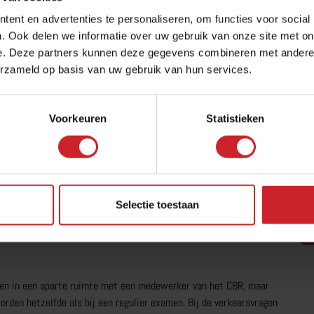
ent en advertenties te personaliseren, om functies voor social
. Ook delen we informatie over uw gebruik van onze site met on
EN?
e. Deze partners kunnen deze gegevens combineren met andere i
t te halen. Je kunt ervoor kiezen om een regulier theorie-examen
erzameld op basis van uw gebruik van hun services.
l theorie-examen. Lees hieronder wat de verschillende opties
Voorkeuren
Statistieken
gewezen waarop je het examen maakt. Na het invullen van je
r het examen tegenwoordig nog maar 30 minuten duurt.
Selectie toestaan
 om het examen te maken, je krijgt oordopjes en de vragen worden
amen in een aparte ruimte met een medewerker van het CBR, maar
rden hetzelfde als bij een regulier examen. Bij de verkeersvragen