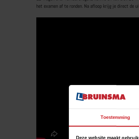
het examen af te ronden. Na afloop krijg je direct de ui
Toestemming
Deze website maakt gebruik