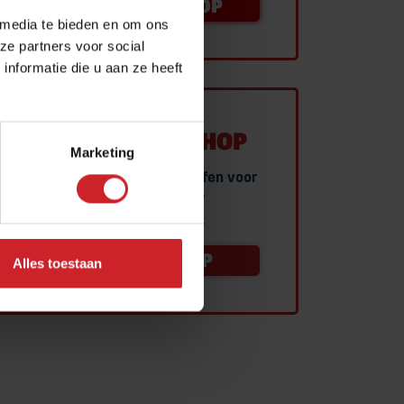
NEEM CONTACT OP
 media te bieden en om ons
ze partners voor social
nformatie die u aan ze heeft
THEORIE-WEBSHOP
Marketing
Studiemateriaal aanschaffen voor
je theorie examen?
NAAR WEBSHOP
Alles toestaan