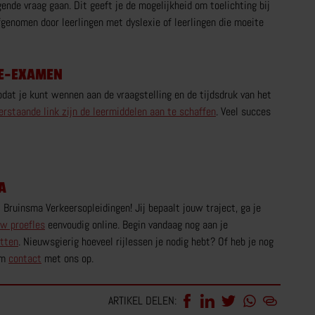
nde vraag gaan. Dit geeft je de mogelijkheid om toelichting bij
fgenomen door leerlingen met dyslexie of leerlingen die moeite
IE-EXAMEN
t je kunt wennen aan de vraagstelling en de tijdsdruk van het
erstaande link zijn de leermiddelen aan te schaffen
. Veel succes
A
 Bruinsma Verkeersopleidingen! Jij bepaalt jouw traject, ga je
uw proefles
eenvoudig online. Begin vandaag nog aan je
etten
. Nieuwsgierig hoeveel rijlessen je nodig hebt? Of heb je nog
em
contact
met ons op.
ARTIKEL DELEN: