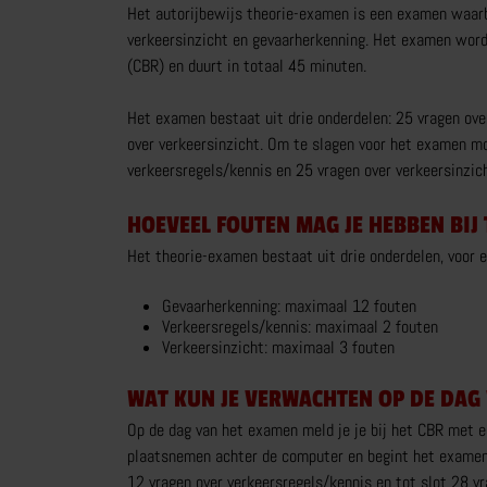
Het autorijbewijs theorie-examen is een examen waarbi
verkeersinzicht en gevaarherkenning. Het examen word
MOTORRIJBEWIJS
(CBR) en duurt in totaal 45 minuten.
TRY THE BIKE
Het examen bestaat uit drie onderdelen: 25 vragen ove
VOERTUIGBEHEERSING
over verkeersinzicht. Om te slagen voor het examen mo
VERKEERSDEELNEMING
verkeersregels/kennis en 25 vragen over verkeersinzi
MEER OVER MOTORRIJBEWIJS
HOEVEEL FOUTEN MAG JE HEBBEN BIJ
Het theorie-examen bestaat uit drie onderdelen, voor e
WERKEN BIJ BRUINSMA
Gevaarherkenning: maximaal 12 fouten
Verkeersregels/kennis: maximaal 2 fouten
Verkeersinzicht: maximaal 3 fouten
OVER BRUINSMA
WAT KUN JE VERWACHTEN OP DE DAG
Op de dag van het examen meld je je bij het CBR met ee
CONTACT
plaatsnemen achter de computer en begint het examen. 
12 vragen over verkeersregels/kennis en tot slot 28 vr