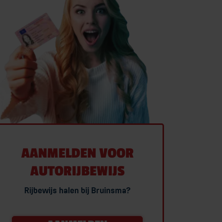
RANSPORT RIJBEWIJS
ANSPORTOPLEIDINGEN
HAUFFEUR WORDEN
 BEROEPSMATIG
MEER OVER TRANSPORT RIJBEWIJS
OEKEN
AANMELDEN VOOR
ONTACT
AUTORIJBEWIJS
Rijbewijs halen bij Bruinsma?