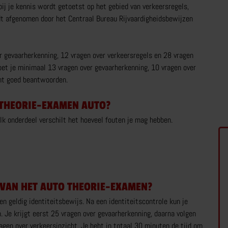
j je kennis wordt getoetst op het gebied van verkeersregels,
t afgenomen door het Centraal Bureau Rijvaardigheidsbewijzen
CAMPER RIJBEWIJS
T
RIJBEWIJS C1
TR
r gevaarherkenning, 12 vragen over verkeersregels en 28 vragen
RIJVAARDIGHEIDSTRAINING
C
et je minimaal 13 vragen over gevaarherkenning, 10 vragen over
CAMPERRIJBEWIJS NKC
C1
cht goed beantwoorden.
MEER OVER CAMPER RIJBEWIJS
 THEORIE-EXAMEN AUTO?
lk onderdeel verschilt het hoeveel fouten je mag hebben.
BRUINSMA RIJOPLEIDINGEN
Z
REVIEWS
C
 VAN HET AUTO THEORIE-EXAMEN?
n geldig identiteitsbewijs. Na een identiteitscontrole kun je
030 – 25 10 864
Je krijgt eerst 25 vragen over gevaarherkenning, daarna volgen
agen over verkeersinzicht. Je hebt in totaal 30 minuten de tijd om