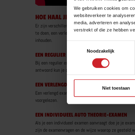
We gebruiken cookies om cont
websiteverkeer te analyseren
HOE HAAL JIJ JE AUTO THEORIE-EXAM
media, adverteren en analys
Er zijn verschillende manieren om je theoriecertificaa
verstrekt of die ze hebben v
te doen, een verlengd theorie-examen of een individuee
inhouden.
Toestemmingsselectie
Noodzakelijk
EEN REGULIER AUTO THEORIE-EXAMEN
Bij een regulier examen krijg je een eigen tablet toe
antwoord kun je door naar de volgende vraag waardoo
EEN VERLENGD AUTO THEORIE-EXAMEN
Niet toestaan
Een verlengd examen geeft je 15 minuten extra de tijd
voorgelezen.
EEN INDIVIDUEEL AUTO THEORIE-EXAMEN
Als je een individueel examen aanvraagt doe je je ex
zijn de examenvragen en de wijze waarop ze gesteld wo