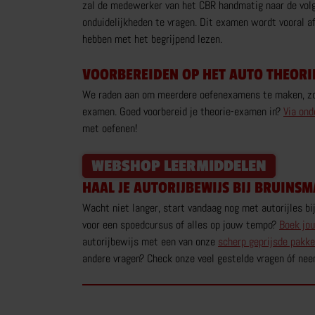
zal de medewerker van het CBR handmatig naar de volge
onduidelijkheden te vragen. Dit examen wordt vooral a
hebben met het begrijpend lezen.
VOORBEREIDEN OP HET AUTO THEOR
We raden aan om meerdere oefenexamens te maken, zoda
examen. Goed voorbereid je theorie-examen in?
Via ond
met oefenen!
WEBSHOP LEERMIDDELEN
HAAL JE AUTORIJBEWIJS BIJ BRUINSM
Wacht niet langer, start vandaag nog met autorijles bij
voor een spoedcursus of alles op jouw tempo?
Boek jo
autorijbewijs met een van onze
scherp geprijsde pakk
andere vragen? Check onze veel gestelde vragen óf ne