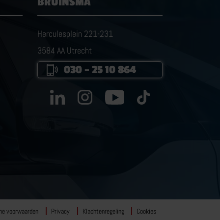
BRUINSMA
Herculesplein 221-231
3584 AA Utrecht
030 – 25 10 864
ne voorwaarden
Privacy
Klachtenregeling
Cookies