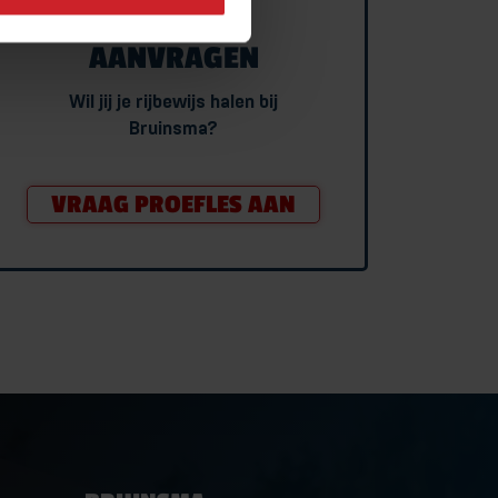
PROEFLES
AANVRAGEN
Wil jij je rijbewijs halen bij
Bruinsma?
VRAAG PROEFLES AAN