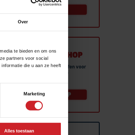
AANMELDEN
Over
 media te bieden en om ons
THEORIE-WEBSHOP
ze partners voor social
Studiemateriaal aanschaffen voor
nformatie die u aan ze heeft
je theorie examen?
NAAR WEBSHOP
Marketing
Alles toestaan