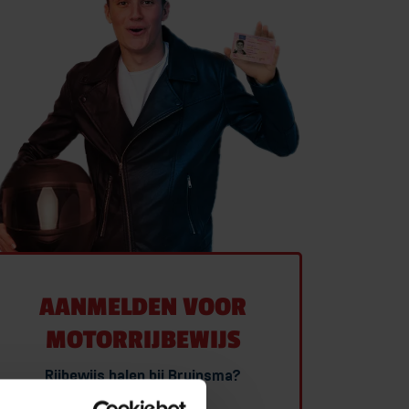
RANSPORT RIJBEWIJS
ANSPORTOPLEIDINGEN
HAUFFEUR WORDEN
 BEROEPSMATIG
MEER OVER TRANSPORT RIJBEWIJS
OEKEN
ONTACT
AANMELDEN VOOR
MOTORRIJBEWIJS
Rijbewijs halen bij Bruinsma?