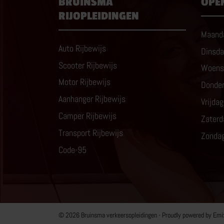
BRUINSMA
OPE
RIJOPLEIDINGEN
Maand
Auto Rijbewijs
Dinsd
Scooter Rijbewijs
Woens
Motor Rijbewijs
Donde
Aanhanger Rijbewijs
Vrijdag
Camper Rijbewijs
Zaterd
Transport Rijbewijs
Zonda
Code-95
© 2026 Bruinsma verkeersopleidingen - Proudly powered by
Emi