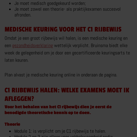
Je moet medisch goedgekeurd worden;
Je moet zowel een theorie- als praktijkexamen succesvol
CAMPER RIJBEWIJS
afronden.
RIJBEWIJS C1
MEDISCHE KEURING VOOR HET C1 RIJBEWIJS
RIJVAARDIGHEIDSTRAINING
Omdat je een groot rijbewijs wil halen, is een medische keuring en
CAMPERRIJBEWIJS NKC
een
gezondheidsverklaring
wettelijk verplicht. Bruinsma biedt elke
week de gelegenheid om je door een gecertificeerde keuringsarts te
MEER OVER CAMPER RIJBEWIJS
laten keuren.
Plan alvast je medische keuring online in onderaan de pagina.
C1 RIJBEWIJS HALEN: WELKE EXAMENS MOET IK
AFLEGGEN?
TRANSPORT RIJBEWIJS
Voor het behalen van het C1 rijbewijs dien je eerst de
TRANSPORTOPLEIDINGEN
benodigde theoretische kennis op te doen.
CHAUFFEUR WORDEN
Theorie
Module 1: is verplicht om je C1 rijbewijs te halen.
C1 BEROEPSMATIG
Module 2 en 3 zijn alleen voor vakbekwaamheid nodig.