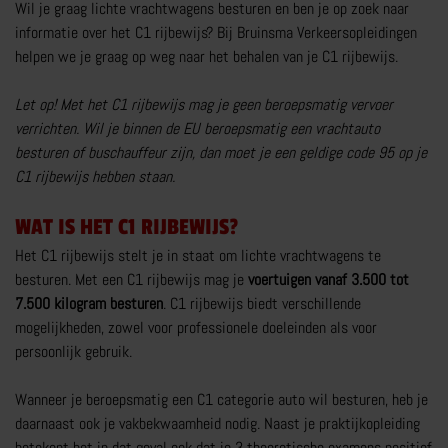
Wil je graag lichte vrachtwagens besturen en ben je op zoek naar
AANHANGER RIJBEWIJS
informatie over het C1 rijbewijs? Bij Bruinsma Verkeersopleidingen
helpen we je graag op weg naar het behalen van je C1 rijbewijs.
ZAKELIJK
Let op! Met het C1 rijbewijs mag je geen beroepsmatig vervoer
PARTICULIER
verrichten. Wil je binnen de EU beroepsmatig een vrachtauto
BOVAG CARAVANTRAINING
besturen of buschauffeur zijn, dan moet je een geldige code 95 op je
C1 rijbewijs hebben staan.
MEER OVER AANHANGER RIJBEWIJS
WAT IS HET C1 RIJBEWIJS?
Het C1 rijbewijs stelt je in staat om lichte vrachtwagens te
besturen. Met een C1 rijbewijs mag je
voertuigen vanaf 3.500 tot
7.500 kilogram besturen
. C1 rijbewijs biedt verschillende
mogelijkheden, zowel voor professionele doeleinden als voor
RIJTRAININGEN
persoonlijk gebruik.
E-BESTELAUTO RIJVAARDIGHEIDSTRAINING
Wanneer je beroepsmatig een C1 categorie auto wil besturen, heb je
VOORGEZETTE RIJOPLEIDING MOTOR VRO
daarnaast ook je vakbekwaamheid nodig. Naast je praktijkopleiding
E-BIKE TRAINING
betekent het in dat geval ook dat je 3 theoretische examens positief