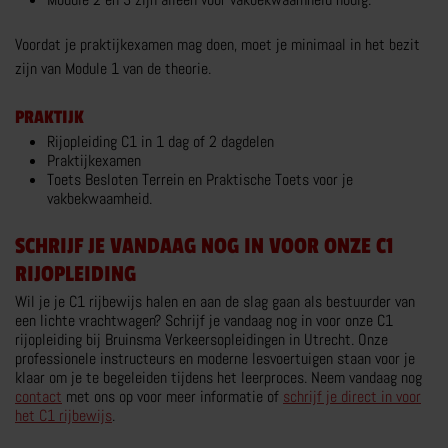
MEER OVER TRANSPORT RIJBEWIJS
Voordat je praktijkexamen mag doen, moet je minimaal in het bezit
zijn van Module 1 van de theorie.
WERKEN BIJ BRUINSMA
PRAKTIJK
Rijopleiding C1 in 1 dag of 2 dagdelen
OVER BRUINSMA
Praktijkexamen
Toets Besloten Terrein en Praktische Toets voor je
BRUINSMA RIJOPLEIDINGEN
vakbekwaamheid.
SCHRIJF JE VANDAAG NOG IN VOOR ONZE C1
REVIEWS
RIJOPLEIDING
ZOEKEN
Wil je je C1 rijbewijs halen en aan de slag gaan als bestuurder van
een lichte vrachtwagen? Schrijf je vandaag nog in voor onze C1
CONTACT
rijopleiding bij Bruinsma Verkeersopleidingen in Utrecht. Onze
professionele instructeurs en moderne lesvoertuigen staan voor je
klaar om je te begeleiden tijdens het leerproces. Neem vandaag nog
contact
met ons op voor meer informatie of
schrijf je direct in voor
CONTACT
het C1 rijbewijs
.