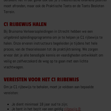
moet afronden, maar ook de Praktische Toets en de Toets Besloten
MEER RIJTRAININGEN
Terrein.
C1 RIJBEWIJS HALEN
Bij Bruinsma Verkeersopleidingen in Utrecht hebben we een
uitgebreid opleidingsprogramma om je te helpen je C1 rijbewijs te
halen. Onze ervaren instructeurs begeleiden je tijdens het hele
MOTORRIJBEWIJS
proces, van de theorielessen tot de praktijktraining. We zorgen
TRY THE BIKE
ervoor dat je alle benodigde kennis en vaardigheden ontwikkelt om
veilig en zelfverzekerd de weg op te gaan met een lichte
VOERTUIGBEHEERSING
vrachtwagen.
VERKEERSDEELNEMING
VEREISTEN VOOR HET C1 RIJBEWIJS
MEER OVER MOTORRIJBEWIJS
Om je C1 rijbewijs te behalen, moet je voldoen aan bepaalde
vereisten:
Je dient minimaal 18 jaar oud te zijn;
Je bent in het bezit van een geldig
rijbewijs B
;