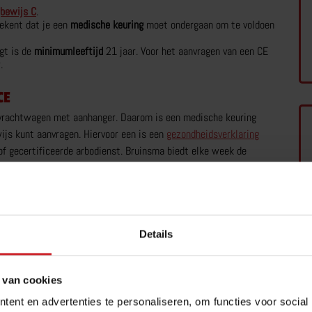
jbewijs C
.
tekent dat je een
medische keuring
moet ondergaan om te voldoen
gt is de
minimumleeftijd
21 jaar. Voor het aanvragen van een CE
.
CE
en vrachtwagen met aanhanger. Daarom is een medische keuring
wijs kunt aanvragen. Hiervoor een is een
gezondheidsverklaring
of gecertificeerde arbodienst. Bruinsma biedt elke week de
s te laten keuren. Tijdens de keuring worden je gezondheid en
en. Het is belangrijk om te voldoen aan de medische eisen om
risico vormt voor jezelf en andere weggebruikers. Wanneer je bent
 Deze wordt naar het RDW gestuurd en is 1 jaar geldig.
Details
 van cookies
ent en advertenties te personaliseren, om functies voor social