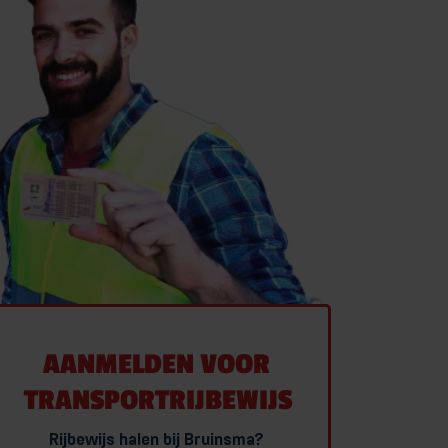
RANSPORT RIJBEWIJS
ANSPORTOPLEIDINGEN
HAUFFEUR WORDEN
 BEROEPSMATIG
MEER OVER TRANSPORT RIJBEWIJS
OEKEN
ONTACT
AANMELDEN VOOR
TRANSPORTRIJBEWIJS
Rijbewijs halen bij Bruinsma?