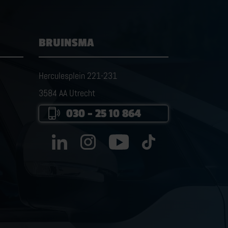
BRUINSMA
Herculesplein 221-231
3584 AA Utrecht
030 – 25 10 864