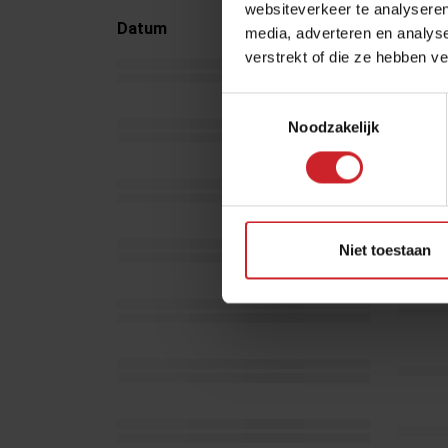
websiteverkeer te analyseren
Datum
Locati
media, adverteren en analys
verstrekt of die ze hebben v
Toestemmingsselectie
Noodzakelijk
Niet toestaan