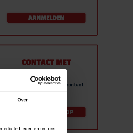
AANMELDEN
CONTACT MET
BRUINSMA
Heb je een vraag of wil je contact
met ons team?
Over
NEEM CONTACT OP
 media te bieden en om ons