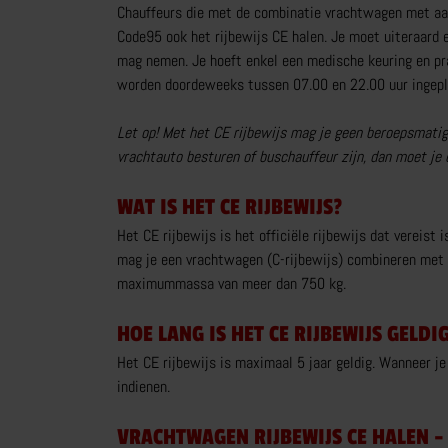
Chauffeurs die met de combinatie vrachtwagen met aan
Code95 ook het rijbewijs CE halen. Je moet uiteraard ee
MOTORRIJBEWIJS
mag nemen. Je hoeft enkel een medische keuring en pra
worden doordeweeks tussen 07.00 en 22.00 uur ingepla
TRY THE BIKE
VOERTUIGBEHEERSING
Let op! Met het CE rijbewijs mag je geen beroepsmatig
VERKEERSDEELNEMING
vrachtauto besturen of buschauffeur zijn, dan moet je 
MEER OVER MOTORRIJBEWIJS
WAT IS HET CE RIJBEWIJS?
Het CE rijbewijs is het officiële rijbewijs dat vereis
mag je een vrachtwagen (C-rijbewijs) combineren met
WERKEN BIJ BRUINSMA
maximummassa van meer dan 750 kg.
OVER BRUINSMA
HOE LANG IS HET CE RIJBEWIJS GELDI
Het CE rijbewijs is maximaal 5 jaar geldig. Wanneer 
indienen.
CONTACT
VRACHTWAGEN RIJBEWIJS CE HALEN - 