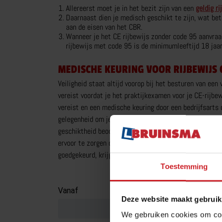
Allereerst moet je in het bezit zijn van een
geldig ri
Daarnaast dien je medisch geschikt te zijn, wat be
aan de eisen van het CBR.
Wanneer je het CE rijbewijs zonder code 95 aanvraa
rijbewijs met code 95 is de minimumleeftijd 18 jaar
MEDISCHE KEURING VOOR RIJBEWIJS 
Veiligheid staat altijd voorop bij het besturen van e
vereist voordat je het praktijkexamen voor je CE-rijbe
vereist en een medische keuring door een bedrijfsarts 
gelegenheid om je door een gecertificeerde keuringsart
geschiktheid beoordeeld om een vrachtwagen te bestur
ervoor te zorgen dat je veilig de weg op kunt en geen 
goedgekeurd, krijg je een verklaring van geschiktheid.
Toestemming
Vanaf
Tot
Deze website maakt gebruik
We gebruiken cookies om cont