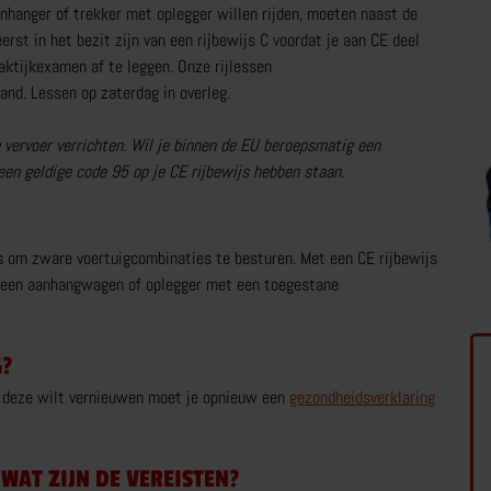
hanger of trekker met oplegger willen rijden, moeten naast de
rst in het bezit zijn van een rijbewijs C voordat je aan CE deel
CAMPER RIJBEWIJS
T
ktijkexamen af te leggen. Onze rijlessen
nd. Lessen op zaterdag in overleg.
RIJBEWIJS C1
TR
RIJVAARDIGHEIDSTRAINING
C
 vervoer verrichten. Wil je binnen de EU beroepsmatig een
CAMPERRIJBEWIJS NKC
C1
een geldige code 95 op je CE rijbewijs hebben staan.
MEER OVER CAMPER RIJBEWIJS
t is om zware voertuigcombinaties te besturen. Met een CE rijbewijs
 een aanhangwagen of oplegger met een toegestane
BRUINSMA RIJOPLEIDINGEN
Z
REVIEWS
C
G?
je deze wilt vernieuwen moet je opnieuw een
gezondheidsverklaring
030 – 25 10 864
WAT ZIJN DE VEREISTEN?