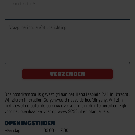
Geboortedatum*
MEER RIJTRAININGEN
Vraag, bericht en/of toelichting
MOTORRIJBEWIJS
TRY THE BIKE
VERZENDEN
VOERTUIGBEHEERSING
VERKEERSDEELNEMING
Ons hoofdkantoor is gevestigd aan het Herculesplein 221 in Utrecht.
MEER OVER MOTORRIJBEWIJS
Wij zitten in stadion Galgenwaard naast de hoofdingang. Wij zijn
met zowel de auto als openbaar vervoer makkelijk te bereiken. Kijk
voor het openbaar vervoer op www.9292.nl en plan je reis.
OPENINGSTIJDEN
Maandag
09:00
-
17:00