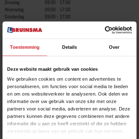
Dinsdag
09:00
-
17:00
CAMPER RIJBEWIJS
Woensdag
09:00
-
17:00
Donderdag
09:00
-
17:00
RIJBEWIJS C1
Vrijdag
09:00
-
17:00
Zaterdag
Gesloten
RIJVAARDIGHEIDSTRAINING
Zondag
Gesloten
CAMPERRIJBEWIJS NKC
Toestemming
Details
Over
LESTIJDEN
MEER OVER CAMPER RIJBEWIJS
Onze rijlessen worden doordeweeks tussen 07.00 en 22.00 uur
ingepland. Tevens lessen we op zaterdagen en soms ook op
zondagen.
Deze website maakt gebruik van cookies
We gebruiken cookies om content en advertenties te
personaliseren, om functies voor social media te bieden
en om ons websiteverkeer te analyseren. Ook delen we
TRANSPORT RIJBEWIJS
informatie over uw gebruik van onze site met onze
partners voor social media, adverteren en analyse. Deze
TRANSPORTOPLEIDINGEN
partners kunnen deze gegevens combineren met andere
informatie die u aan ze heeft verstrekt of die ze hebben
CHAUFFEUR WORDEN
verzameld op basis van uw gebruik van hun services.
C1 BEROEPSMATIG