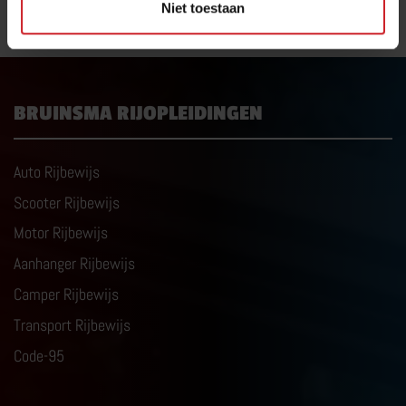
Niet toestaan
030 – 25 10 864
BRUINSMA RIJOPLEIDINGEN
Auto Rijbewijs
Scooter Rijbewijs
Motor Rijbewijs
Aanhanger Rijbewijs
Camper Rijbewijs
Transport Rijbewijs
Code-95