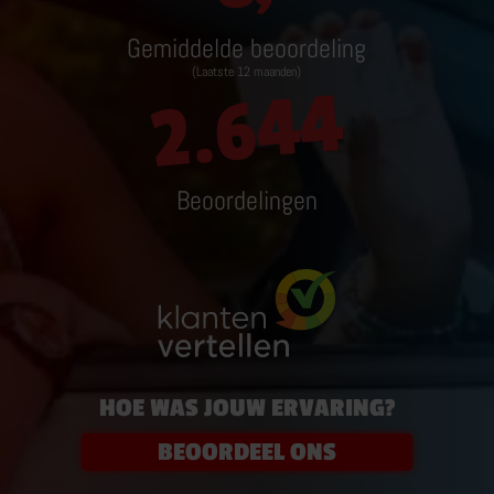
AANHANGER RIJBEWIJS
Gemiddelde beoordeling
(Laatste 12 maanden)
ZAKELIJK
2.644
PARTICULIER
BOVAG CARAVANTRAINING
Beoordelingen
MEER OVER AANHANGER RIJBEWIJS
RIJTRAININGEN
HOE WAS JOUW ERVARING?
E-BESTELAUTO RIJVAARDIGHEIDSTRAINING
VOORGEZETTE RIJOPLEIDING MOTOR VRO
BEOORDEEL ONS
E-BIKE TRAINING