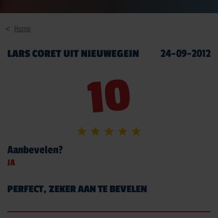
MEER RIJTRAININGEN
Home
LARS CORET UIT NIEUWEGEIN
24-09-2012
10
MOTORRIJBEWIJS
TRY THE BIKE
VOERTUIGBEHEERSING
VERKEERSDEELNEMING
Aanbevelen?
MEER OVER MOTORRIJBEWIJS
JA
PERFECT, ZEKER AAN TE BEVELEN