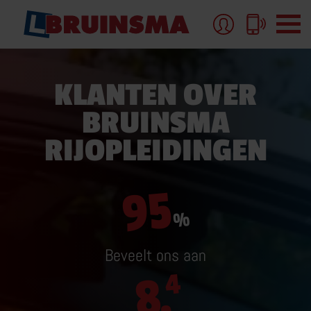
KLANTEN OVER
BRUINSMA
AUTORIJBEWIJS
RIJOPLEIDINGEN
AUTORIJBEWIJS-B
AUTORIJLES
95
AUTORIJBEWIJS PAKKETTEN EN TARIEVEN
%
MEER OVER AUTORIJBEWIJS
Beveelt ons aan
8,
4