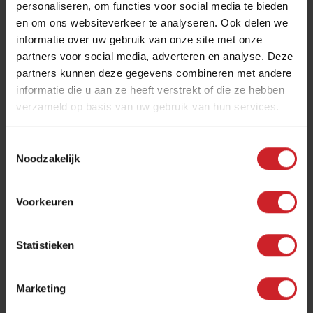
personaliseren, om functies voor social media te bieden
en om ons websiteverkeer te analyseren. Ook delen we
Aanbevelen?
informatie over uw gebruik van onze site met onze
JA
partners voor social media, adverteren en analyse. Deze
partners kunnen deze gegevens combineren met andere
VOLDOENDE, EEN REDELIJKE ERVARING
informatie die u aan ze heeft verstrekt of die ze hebben
verzameld op basis van uw gebruik van hun services.
TESSA VAN GOOL UIT ODIJK
19-09-2012
Toestemmingsselectie
Noodzakelijk
8
Voorkeuren
Statistieken
Aanbevelen?
Marketing
JA