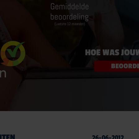
Gemiddelde
CAMPER RIJBEWIJS
T
beoordeling
(Laatste 12 maanden)
RIJBEWIJS C1
TR
RIJVAARDIGHEIDSTRAINING
C
CAMPERRIJBEWIJS NKC
C1
HOE WAS JOU
MEER OVER CAMPER RIJBEWIJS
BEOORDE
BRUINSMA RIJOPLEIDINGEN
Z
REVIEWS
C
030 – 25 10 864
UTEN
26-06-2012