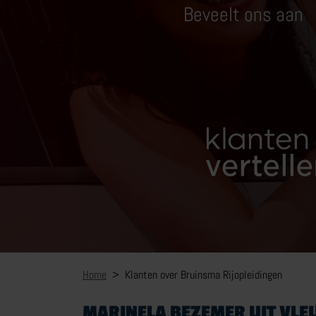
Beveelt ons aan
MOTORRIJBEWIJS
TRY THE BIKE
VOERTUIGBEHEERSING
VERKEERSDEELNEMING
MEER OVER MOTORRIJBEWIJS
WERKEN BIJ BRUINSMA
OVER BRUINSMA
Home
Klanten over Bruinsma Rijopleidingen
CONTACT
MARINELA BEZEMER UIT VLE