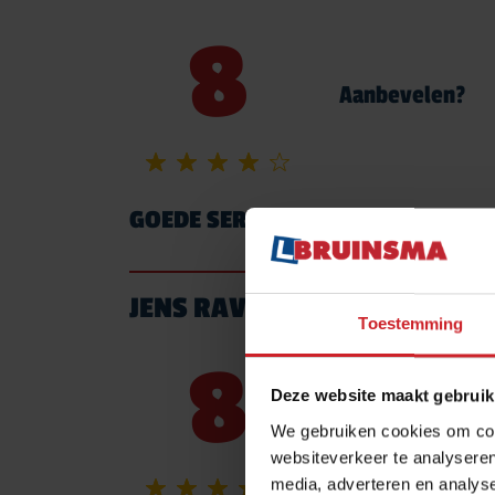
8
Aanbevelen?
GOEDE SERVICE, GOED BEHANDEL
JENS RAVESLOOT UIT DELFT
Toestemming
8
Deze website maakt gebruik
Aanbevelen?
We gebruiken cookies om cont
websiteverkeer te analyseren
media, adverteren en analys