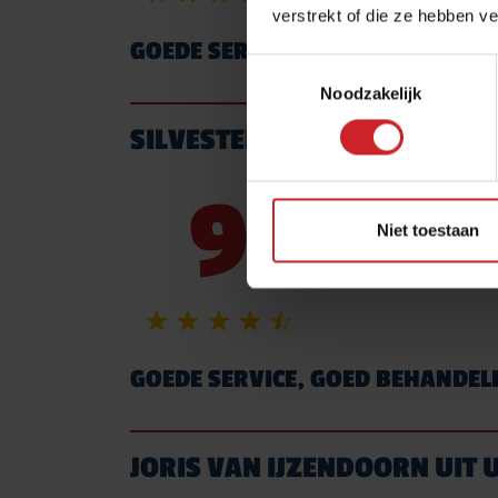
verstrekt of die ze hebben v
GOEDE SERVICE, GOED BEHANDEL
Toestemmingsselectie
Noodzakelijk
SILVESTER BIESHEUVEL UIT
9
Niet toestaan
Aanbevelen?
GOEDE SERVICE, GOED BEHANDEL
JORIS VAN IJZENDOORN UIT 