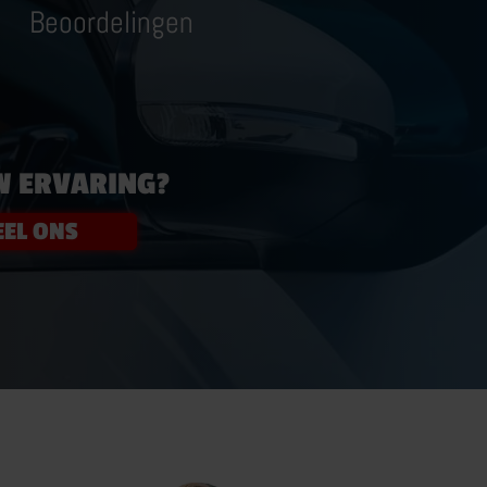
Beoordelingen
RANSPORT RIJBEWIJS
ANSPORTOPLEIDINGEN
HAUFFEUR WORDEN
 BEROEPSMATIG
W ERVARING?
MEER OVER TRANSPORT RIJBEWIJS
EL ONS
OEKEN
ONTACT