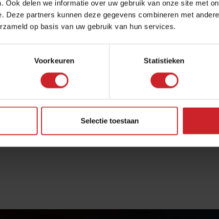
. Ook delen we informatie over uw gebruik van onze site met on
VERZENDEN
e. Deze partners kunnen deze gegevens combineren met andere i
erzameld op basis van uw gebruik van hun services.
21 in Utrecht. Wij zitten in stadion Galgenwaard naast de
ervoer makkelijk te bereiken. Kijk voor het openbaar vervoer op
Voorkeuren
Statistieken
LESTIJDEN
Onze rijlessen worden doordeweeks tussen 07.00 en
22.00 uur ingepland. Tevens lessen we op zaterdagen en
soms ook op zondagen.
Selectie toestaan