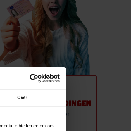
RANSPORT RIJBEWIJS
ANSPORTOPLEIDINGEN
HAUFFEUR WORDEN
 BEROEPSMATIG
MEER OVER TRANSPORT RIJBEWIJS
OEKEN
BRUINSMA
ONTACT
Over
VERKEERSOPLEIDINGEN
Herculesplein 221-231
3584 AA Utrecht
 media te bieden en om ons