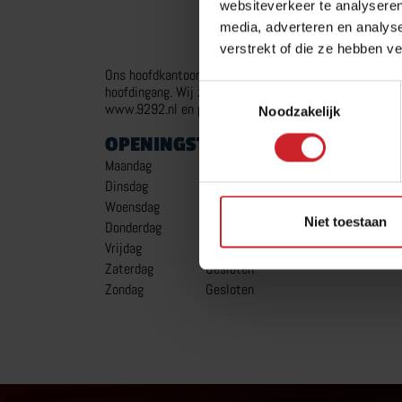
websiteverkeer te analyseren
media, adverteren en analys
verstrekt of die ze hebben v
Ons hoofdkantoor is gevestigd aan het Herculesplein 2
Toestemmingsselectie
hoofdingang. Wij zijn met zowel de auto als openbaar v
www.9292.nl en plan je reis.
Noodzakelijk
OPENINGSTIJDEN
Maandag
09:00
-
17:00
Dinsdag
09:00
-
17:00
Woensdag
09:00
-
17:00
Niet toestaan
Donderdag
09:00
-
17:00
Vrijdag
09:00
-
17:00
Zaterdag
Gesloten
Zondag
Gesloten