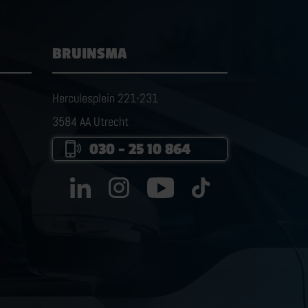
BRUINSMA
Herculesplein 221-231
3584 AA Utrecht
030 – 25 10 864