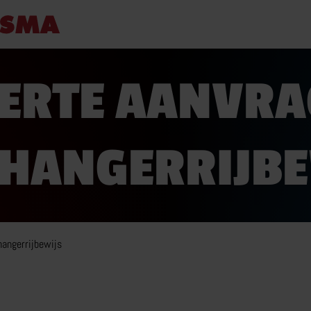
ERTE AANVR
AANHANGER RIJBEWIJS
R
HANGERRIJBE
ZAKELIJK
E-
PARTICULIER
VO
BOVAG CARAVANTRAINING
E-
MEER OVER AANHANGER RIJBEWIJS
hangerrijbewijs